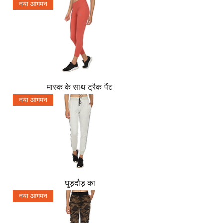
नया आगमन
मास्क के साथ ट्रैक-पैंट
नया आगमन
घुड़दौड़ का
नया आगमन